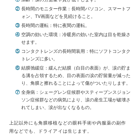
②
長時間のモニター作業：長時間パソコン、スマートフ
ォン、TV画面などを見続けること。
③
長時間の運転：特に夜間の運転。
④
空調の効いた環境：冷暖房の効いた室内は目を乾燥さ
せます。
⑤
コンタクトレンズの長時間装用：特にソフトコンタク
トレンズに多い。
⑥
結膜弛緩症：緩んだ結膜（白目の表面）が、涙の貯ま
る溝を占領するため、目の表面の涙の貯留量が減った
り、角膜と擦れることによって傷がついたりします。
⑦
全身病：シェーグレン症候群やスティーブンスジョン
ソン症候群などの病気により、涙の産生工場が破壊さ
れてしまい、涙が出なくなるもの。
上記以外にも角膜移植などの眼科手術や内服薬の副作
用などでも、ドライアイは生じます。