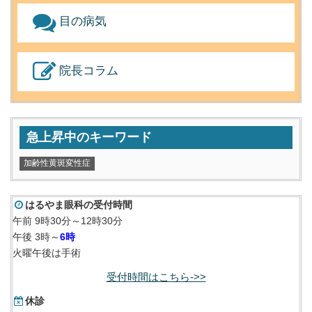
目の病気
院長コラム
急上昇中のキーワード
加齢性黄斑変性症
はるやま眼科の受付時間
午前 9時30分～12時30分
午後 3時～
6時
火曜午後は手術
受付時間はこちら->>
休診