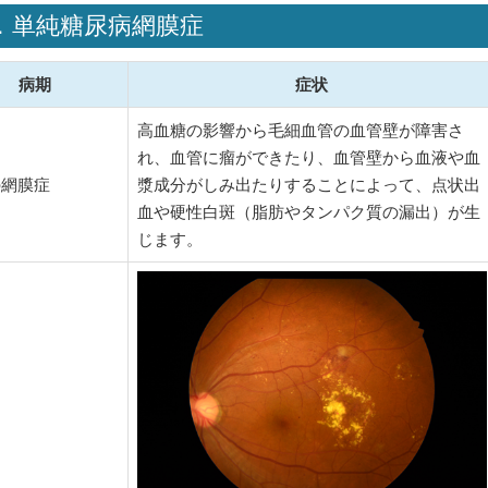
．単純糖尿病網膜症
病期
症状
高血糖の影響から毛細血管の血管壁が障害さ
れ、血管に瘤ができたり、血管壁から血液や血
の網膜症
漿成分がしみ出たりすることによって、点状出
血や硬性白斑（脂肪やタンパク質の漏出）が生
じます。