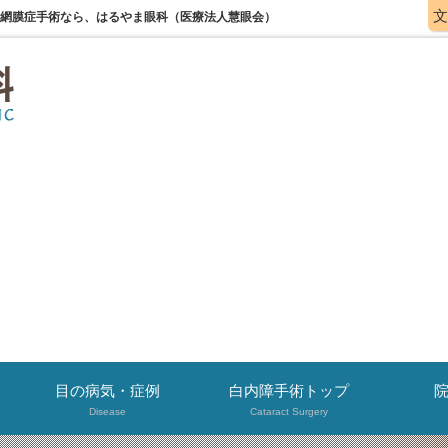
文
病網膜症手術なら、はるやま眼科（医療法人慧眼会）
目の病気・症例
白内障手術トップ
Disease
Cataract Surgery