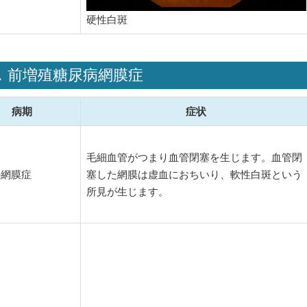
硬性白斑
．前増殖糖尿病網膜症
病期
症状
毛細血管がつまり血管閉塞を生じます。血管閉
の網膜症
塞した網膜は虚血におちいり、軟性白斑という
所見が生じます。