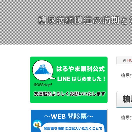
糖尿病網膜症の病期と
H
糖尿
糖
糖尿