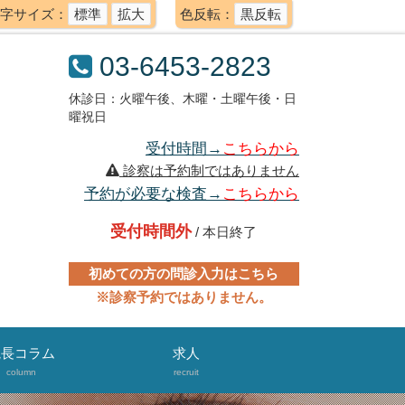
字サイズ：
標準
拡大
色反転：
黒反転
03-6453-2823
休診日：火曜午後、木曜・土曜午後・日
曜祝日
受付時間→
こちらから
診察は予約制ではありません
予約が必要な検査→
こちらから
受付時間外
/ 本日終了
初めての方の問診入力はこちら
※診察予約ではありません。
院長コラム
求人
column
recruit