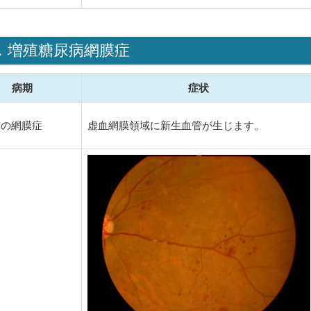
．増殖糖尿病網膜症
病期
症状
期の網膜症
虚血網膜領域に新生血管が生じます。