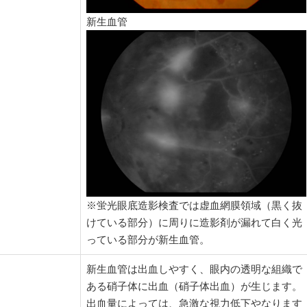
新生血管
※蛍光眼底造影検査では虚血網膜領域（黒く抜
けている部分）に周りに造影剤が漏れて白く光
っている部分が新生血管。
新生血管は出血しやすく、眼内の透明な組織で
ある硝子体に出血（硝子体出血）が生じます。
出血量によっては、急激な視力低下やなります