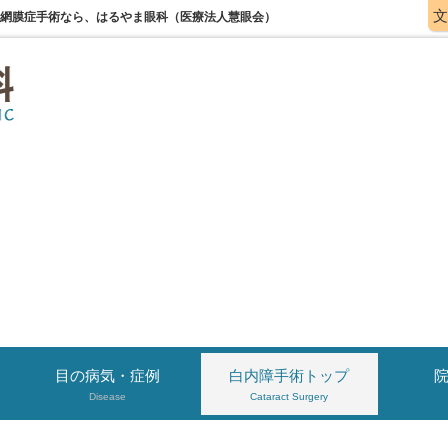
文
病網膜症手術なら、はるやま眼科（医療法人慧眼会）
目の病気・症例
白内障手術トップ
Disease
Cataract Surgery