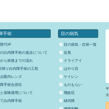
障手術
目の病気
障TOP
目の病気・症状一覧
の白内障手術の進歩について
近視
から術後までの流れ
ドライアイ
日帰り白内障手術の工程
はやり目
点眼内レンズ
ケイレン
障手術合併症
ものもらい
午
と保険適用について
飛蚊症
て白内障手術
緑内障
網膜剥離