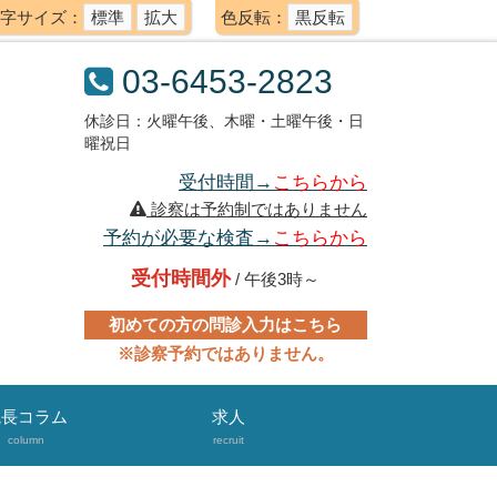
字サイズ：
標準
拡大
色反転：
黒反転
03-6453-2823
休診日：火曜午後、木曜・土曜午後・日
曜祝日
受付時間→
こちらから
診察は予約制ではありません
予約が必要な検査→
こちらから
受付時間外
/ 午後3時～
初めての方の問診入力はこちら
※診察予約ではありません。
院長コラム
求人
column
recruit