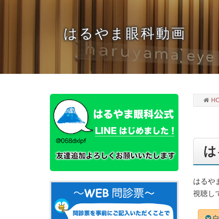
はるやま眼科動画
H
は
はるや
視聴し