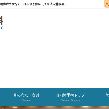
文
病網膜症手術なら、はるやま眼科（医療法人慧眼会）
目の病気・症例
白内障手術トップ
Disease
Cataract Surgery