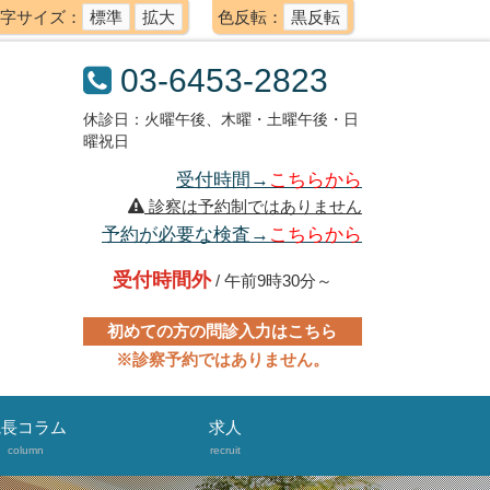
字サイズ：
標準
拡大
色反転：
黒反転
03-6453-2823
休診日：火曜午後、木曜・土曜午後・日
曜祝日
受付時間→
こちらから
診察は予約制ではありません
予約が必要な検査→
こちらから
受付時間外
/ 午前9時30分～
初めての方の問診入力はこちら
※診察予約ではありません。
院長コラム
求人
column
recruit